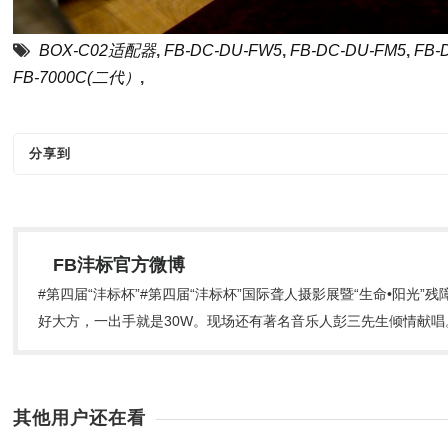
BOX-C02适配器
,
FB-DC-DU-FW5
,
FB-DC-DU-FM5
,
FB-
FB-7000C(二代）
,
分享到
FB沣标官方微博
#第四届“沣标杯”#第四届“沣标杯”国际聋人摄影展暨“生命•阳光
好大方，一出手就是30W。现场还有著名音乐人彭三先生倾情献
其他用户还在看