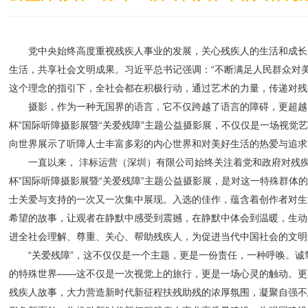
党中央始终高度重视残疾人事业的发展，关心残疾人的生活和成长，
生活，共享社会文明成果。习近平总书记强调：“不断满足人民群众对
这个理念的指引下，全社会都在积极行动，通过艺术的力量，传递对残
摄影，作为一种无国界的语言，它不仅跨越了语言的障碍，更超越了
杯”国际听障摄影展暨“关爱残障”主题公益摄影展，不仅仅是一场视
向世界展示了听障人士丰富多彩的内心世界和对美好生活的热爱与追求
一直以来， 沣标运营（深圳）有限公司始终关注着党和政府对残疾
杯”国际听障摄影展暨“关爱残障”主题公益摄影展，是对这一特殊群
士关爱与支持的一次又一次集中展现。入选的佳作，蕴含着创作者对生
希望的故事，让观者在静默中感受到震撼，在静默中体会到温暖，生动
进全社会理解、尊重、关心、帮助残疾人，为促进当代中国社会的文明
“关爱残障”，这不仅仅是一个主题，更是一份责任，一种呼唤。诚
的特殊世界——这不仅是一次视觉上的旅行，更是一场心灵的触动。更
残疾人故事，大力营造新时代新征程扶残助残的浓厚氛围，凝聚自强不