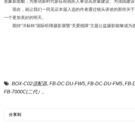
形象新面貌，为推动新时代新征程残疾人事业高质量建设、为强国建设
现在，就让我们一同见证本届入选的作者通过镜头讲述的那些关于坚
一个更加美好的明天。
期待“沣标杯”国际听障摄影展暨“关爱残障”主题公益摄影能够成为
李
中国文
中国摄影
BOX-C02适配器
,
FB-DC-DU-FW5
,
FB-DC-DU-FM5
,
FB-
FB-7000C(二代）
,
分享到