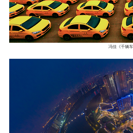
冯佳《千辆