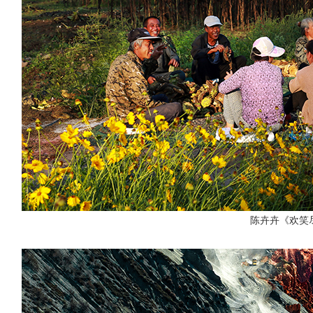
陈卉卉《欢笑