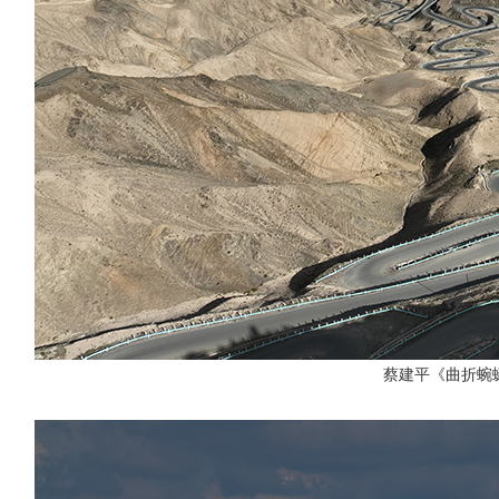
蔡建平《曲折蜿