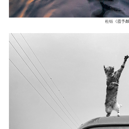
杜钰《霞予