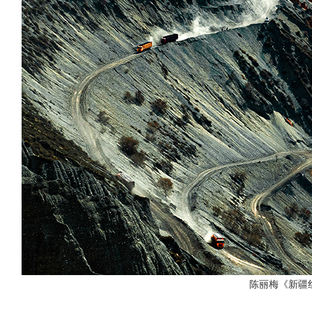
陈丽梅《新疆