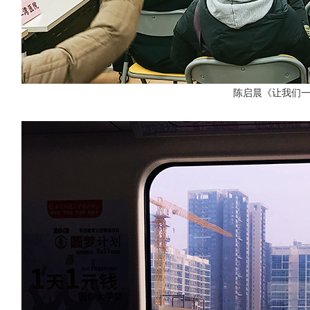
陈启晨《让我们