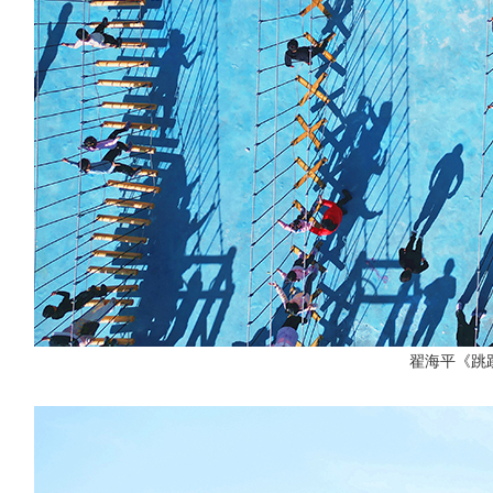
翟海平《跳