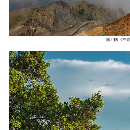
陈卫国《神